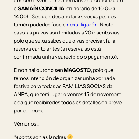
ofrecémosvos unha alternativa de conciliación:
o
SAMAÍN CONCILIA
, en horario de 10:00 a
14:00h. Se queredes anotar xs vosxs peques,
tamén podedes facelo
nesta ligazón
. Neste
caso, as prazas son limitadas a 20 inscritos/as,
polo que se xa sabes que o vas precisar, fai a
reserva canto antes (a reserva só está
confirmada unha vez recibido o pagamento).
E non hai outono sen
MAGOSTO
, polo que
temos intención de organizar unha xornada
festiva para todas as FAMILIAS SOCIAS da
ANPA, que terá lugar o venres 15 de novembro,
e da que recibiredes todos os detalles en breve,
por correo-e.
Vémonos!!
*
acorns
son as landras