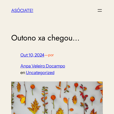
Saltar
ASÓCIATE!
ao
contido
Outono xa chegou…
Out 10, 2024
—
por
Anpa Veleiro Docampo
en
Uncategorized