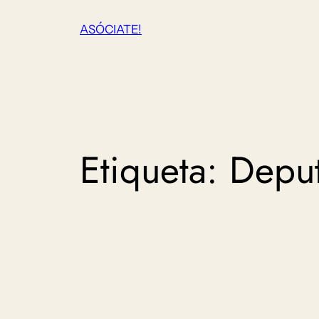
Saltar
ASÓCIATE!
ao
contido
Etiqueta:
Deput