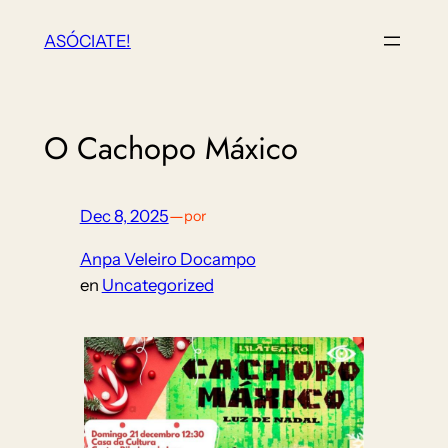
Saltar
ASÓCIATE!
ao
contido
O Cachopo Máxico
Dec 8, 2025
—
por
Anpa Veleiro Docampo
en
Uncategorized