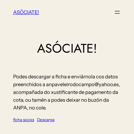
Saltar
ASÓCIATE!
ao
contido
ASÓCIATE!
Podes descargar a ficha e enviárnola cos datos
preenchidos a anpaveleirodocampo@yahoo.es,
acompañada do xustificante de pagamento da
cota, ou tamén a podes deixar no buzón da
ANPA, no cole.
ficha socixs
Descarga